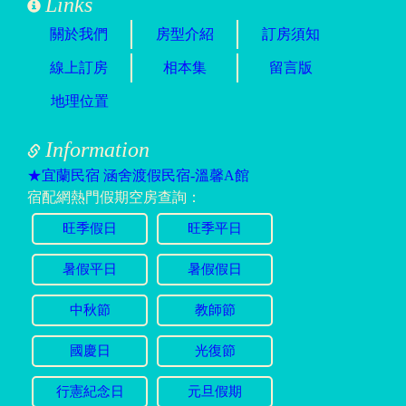
Links
關於我們
房型介紹
訂房須知
線上訂房
相本集
留言版
地理位置
Information
★宜蘭民宿 涵舍渡假民宿-溫馨A館
宿配網熱門假期空房查詢：
旺季假日
旺季平日
暑假平日
暑假假日
中秋節
教師節
國慶日
光復節
行憲紀念日
元旦假期