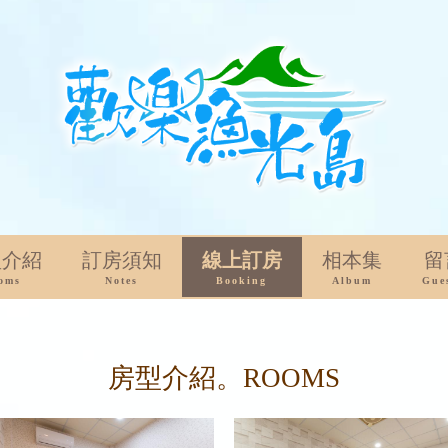
型介紹
訂房須知
線上訂房
相本集
留
oms
Notes
Booking
Album
Gue
房型介紹。ROOMS