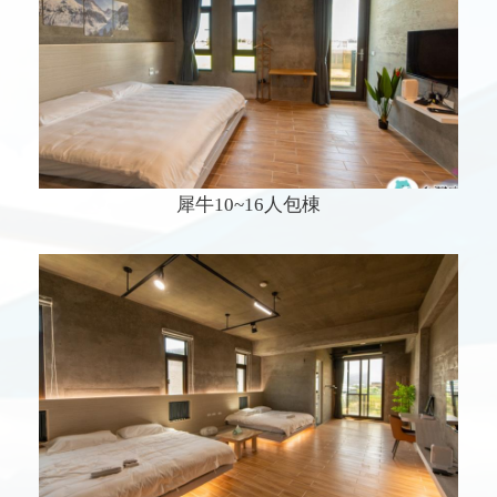
犀牛10~16人包棟