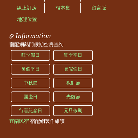
線上訂房
相本集
留言版
地理位置
Information
宿配網熱門假期空房查詢：
旺季假日
旺季平日
暑假平日
暑假假日
中秋節
教師節
國慶日
光復節
行憲紀念日
元旦假期
宜蘭民宿
宿配網製作維護