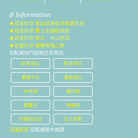
Information
★花蓮民宿 茉白花蓮夜市海景民宿
★花蓮民宿 雲上太陽樹屋館
★花蓮民宿 那云．半山民宿
★宜蘭民宿 優勝美地二館
宿配網熱門假期空房查詢：
旺季假日
旺季平日
暑假平日
暑假假日
中秋節
教師節
國慶日
光復節
行憲紀念日
元旦假期
花蓮民宿
宿配網製作維護