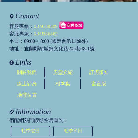
Contact
客服專線：
03-9108509
客服專線：
03-9566862
平日：09:00~18:00 (國定例假日除外)
地址：宜蘭縣頭城鎮文化路205巷38-1號
Links
關於我們
房型介紹
訂房須知
線上訂房
相本集
留言版
地理位置
Information
宿配網熱門假期空房查詢：
旺季假日
旺季平日