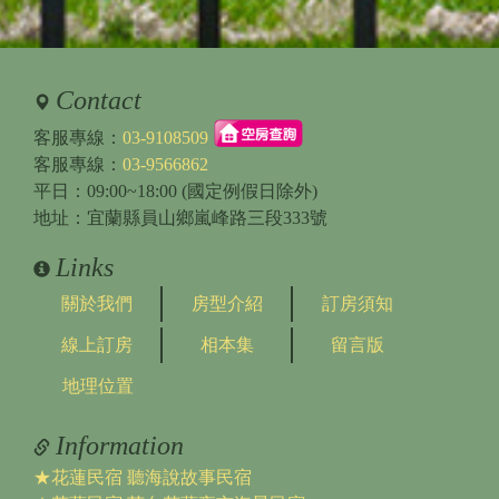
Contact
客服專線：
03-9108509
客服專線：
03-9566862
平日：09:00~18:00 (國定例假日除外)
地址：宜蘭縣員山鄉嵐峰路三段333號
Links
關於我們
房型介紹
訂房須知
線上訂房
相本集
留言版
地理位置
Information
★花蓮民宿 聽海說故事民宿