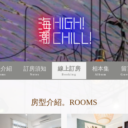
型介紹
訂房須知
線上訂房
相本集
留
oms
Notes
Booking
Album
Gue
房型介紹。ROOMS