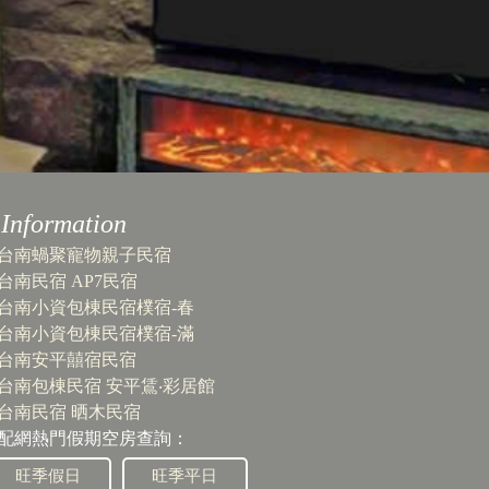
Information
台南蝸聚寵物親子民宿
台南民宿 AP7民宿
台南小資包棟民宿樸宿-春
台南小資包棟民宿樸宿-滿
台南安平囍宿民宿
台南包棟民宿 安平鵀‧彩居館
台南民宿 晒木民宿
配網熱門假期空房查詢：
旺季假日
旺季平日