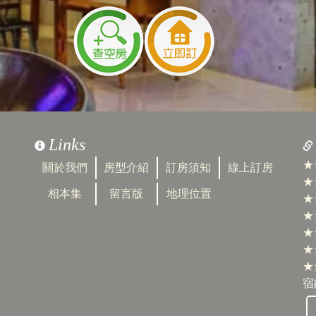
Links
★
關於我們
房型介紹
訂房須知
線上訂房
★
相本集
留言版
地理位置
★
★
★
★
★
宿