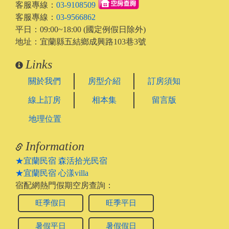
客服專線：
03-9108509
客服專線：
03-9566862
平日：09:00~18:00 (國定例假日除外)
地址：宜蘭縣五結鄉成興路103巷3號
Links
關於我們
房型介紹
訂房須知
線上訂房
相本集
留言版
地理位置
Information
★宜蘭民宿 森活拾光民宿
★宜蘭民宿 心漾villa
宿配網熱門假期空房查詢：
旺季假日
旺季平日
暑假平日
暑假假日