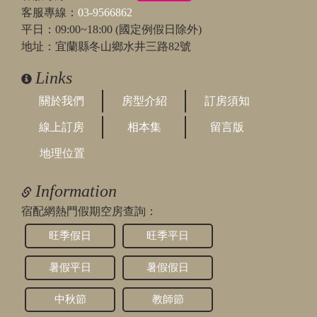
客服專線：
03-9566862
平日：09:00~18:00 (國定例假日除外)
地址：宜蘭縣冬山鄉水井三路82號
Links
關於我們
房型介紹
訂房須知
線上訂房
相本集
留言版
地理位置
Information
宿配網熱門假期空房查詢：
旺季假日
旺季平日
暑假平日
暑假假日
中秋節
教師節