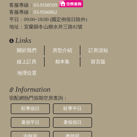
客服專線：
03-9108509
客服專線：
03-9566862
平日：09:00~18:00 (國定例假日除外)
地址：宜蘭縣冬山鄉水井三路82號
Links
關於我們
房型介紹
訂房須知
線上訂房
相本集
留言版
地理位置
Information
宿配網熱門假期空房查詢：
旺季假日
旺季平日
暑假平日
暑假假日
中秋節
教師節