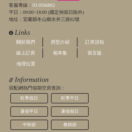
客服專線：
03-9566862
平日：09:00~18:00 (國定例假日除外)
地址：宜蘭縣冬山鄉水井三路82號
Links
關於我們
房型介紹
訂房須知
線上訂房
相本集
留言版
地理位置
Information
宿配網熱門假期空房查詢：
旺季假日
旺季平日
暑假平日
暑假假日
中秋節
教師節