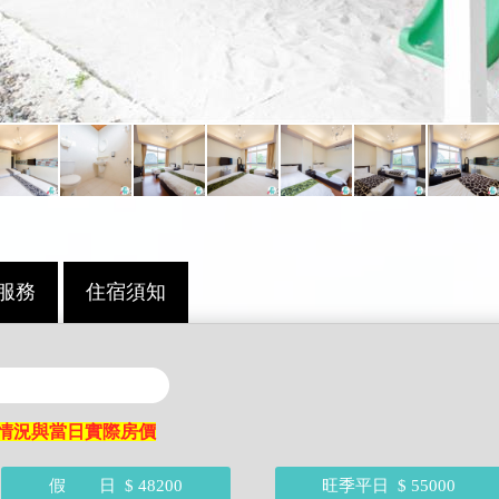
服務
住宿須知
情況與當日實際房價
假 日
$ 48200
旺季平日
$ 55000