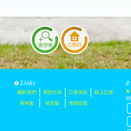
Links
★
關於我們
房型介紹
訂房須知
線上訂房
宿
相本集
留言版
地理位置