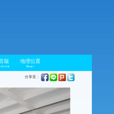
言版
地理位置
stbook
Maps
分享至：