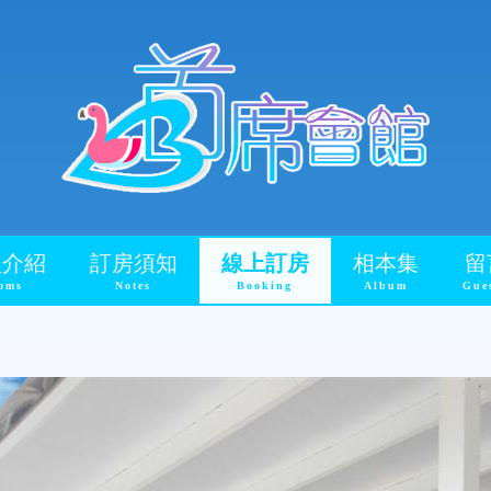
型介紹
訂房須知
線上訂房
相本集
留
oms
Notes
Booking
Album
Gue