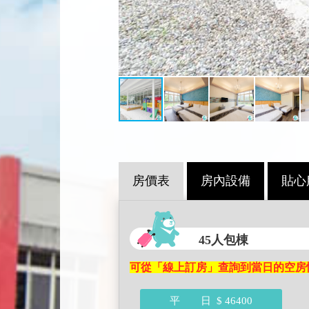
房價表
房內設備
貼心
45人包棟
可從「線上訂房」查詢到當日的空房
平 日
$ 46400