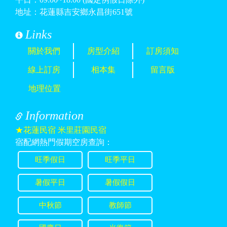
地址：花蓮縣吉安鄉永昌街651號
Links
關於我們
房型介紹
訂房須知
線上訂房
相本集
留言版
地理位置
Information
★花蓮民宿 米里莊園民宿
宿配網熱門假期空房查詢：
旺季假日
旺季平日
暑假平日
暑假假日
中秋節
教師節