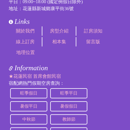
平日：09:00~18:00 (國定例假日除外)
地址：花蓮縣新城鄉康平街36號
Links
關於我們
房型介紹
訂房須知
線上訂房
相本集
留言版
地理位置
Information
★花蓮民宿 首席會館民宿
宿配網熱門假期空房查詢：
旺季假日
旺季平日
暑假平日
暑假假日
中秋節
教師節