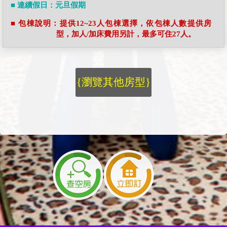
■ 連續假日：元旦假期
■ 包棟說明：提供12~23人包棟選擇，依包棟人數提供房
型，加人/加床費用另計，最多可住27人。
{瀏覽其他房型}