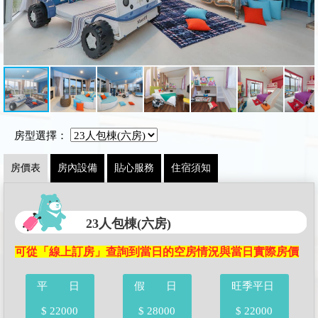
房型選擇：
房價表
房內設備
貼心服務
住宿須知
23人包棟(六房)
可從「線上訂房」查詢到當日的空房情況與當日實際房價
平 日
假 日
旺季平日
$ 22000
$ 28000
$ 22000