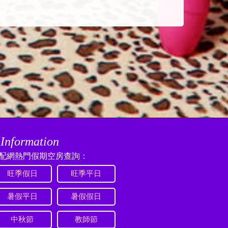
Information
配網熱門假期空房查詢：
旺季假日
旺季平日
暑假平日
暑假假日
中秋節
教師節