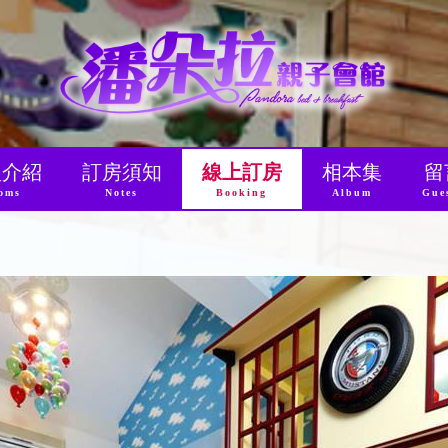
型介紹
訂房須知
線上訂房
相本集
留
oms
Notes
Booking
Album
Gue