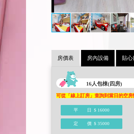
房價表
房內設備
貼心
16人包棟(四房)
可從「線上訂房」查詢到當日的空房
平 日
$ 16000
定 價
$ 35000