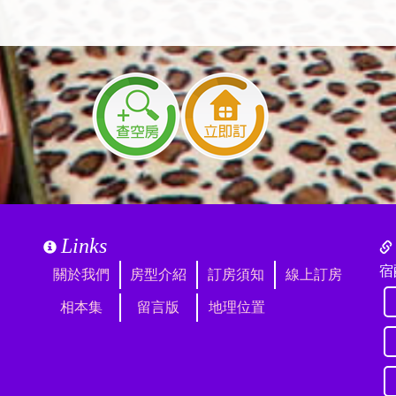
Links
宿
關於我們
房型介紹
訂房須知
線上訂房
相本集
留言版
地理位置