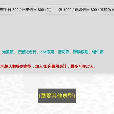
日 800 / 旺季假日 800 / 定 價 1000 / 連續假日 800 / 連續假日
、光復節、行憲紀念日、228假期、清明節、勞動假期、端午節
，依包棟人數提供房型，加人/加床費用另計，最多可住27人。
{瀏覽其他房型}