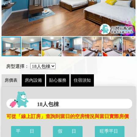
房型選擇：
房價表
房內設備
貼心服務
住宿須知
18人包棟
可從「線上訂房」查詢到當日的空房情況與當日實際房價
平 日
假 日
旺季平日