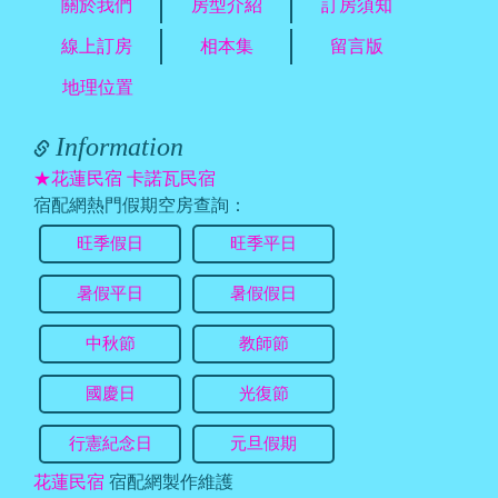
關於我們
房型介紹
訂房須知
線上訂房
相本集
留言版
地理位置
Information
★花蓮民宿 卡諾瓦民宿
宿配網熱門假期空房查詢：
旺季假日
旺季平日
暑假平日
暑假假日
中秋節
教師節
國慶日
光復節
行憲紀念日
元旦假期
花蓮民宿
宿配網製作維護