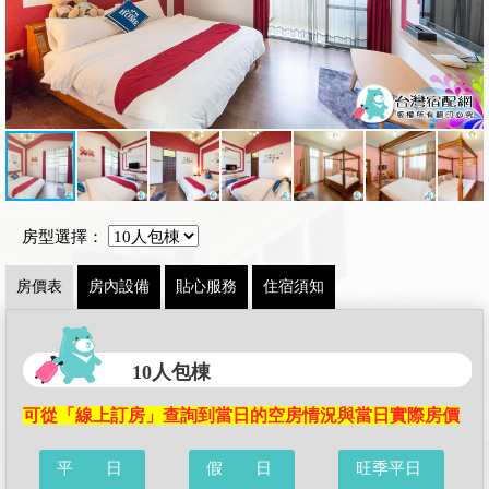
房型選擇：
房價表
房內設備
貼心服務
住宿須知
10人包棟
可從「線上訂房」查詢到當日的空房情況與當日實際房價
平 日
假 日
旺季平日