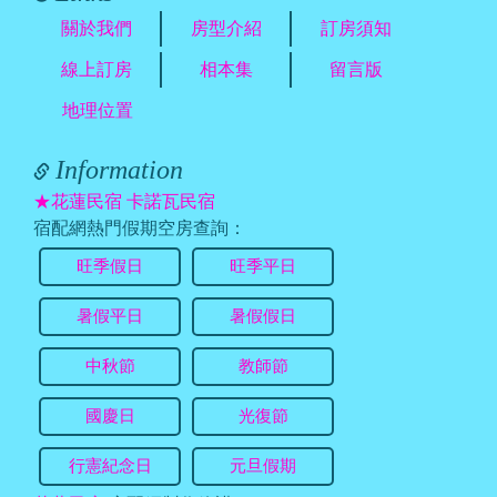
關於我們
房型介紹
訂房須知
線上訂房
相本集
留言版
地理位置
Information
★花蓮民宿 卡諾瓦民宿
宿配網熱門假期空房查詢：
旺季假日
旺季平日
暑假平日
暑假假日
中秋節
教師節
國慶日
光復節
行憲紀念日
元旦假期