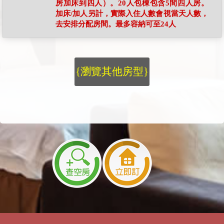
房加床到四人）。20人包棟包含5間四人房。
加床/加人另計，實際入住人數會視當天人數，
去安排分配房間。最多容納可至24人
{瀏覽其他房型}