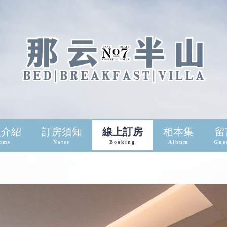
型介紹
訂房須知
線上訂房
相本集
留
oms
Notes
Booking
Album
Gue