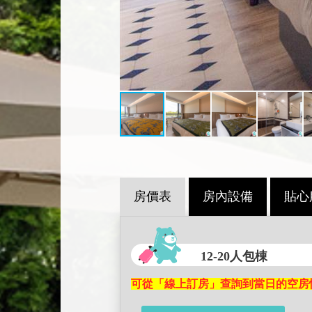
房價表
房內設備
貼心
12-20人包棟
可從「線上訂房」查詢到當日的空房