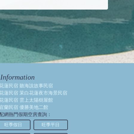
Information
花蓮民宿 聽海說故事民宿
花蓮民宿 茉白花蓮夜市海景民宿
花蓮民宿 雲上太陽樹屋館
宜蘭民宿 優勝美地二館
配網熱門假期空房查詢：
旺季假日
旺季平日