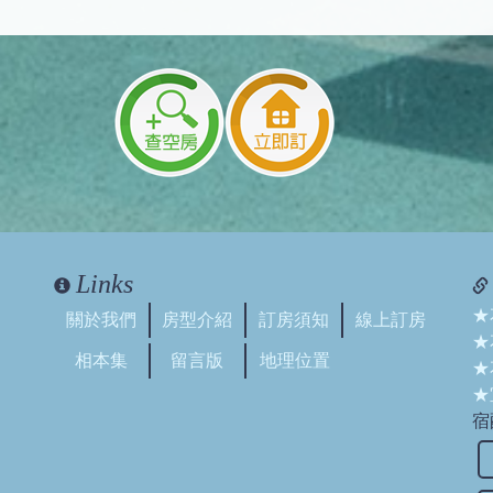
Links
★
關於我們
房型介紹
訂房須知
線上訂房
★
相本集
留言版
地理位置
★
★
宿