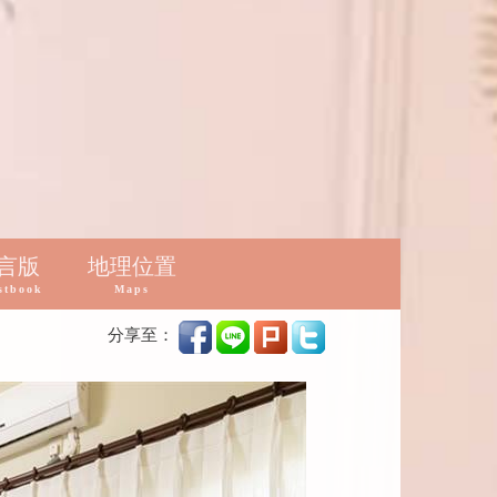
言版
地理位置
stbook
Maps
分享至：