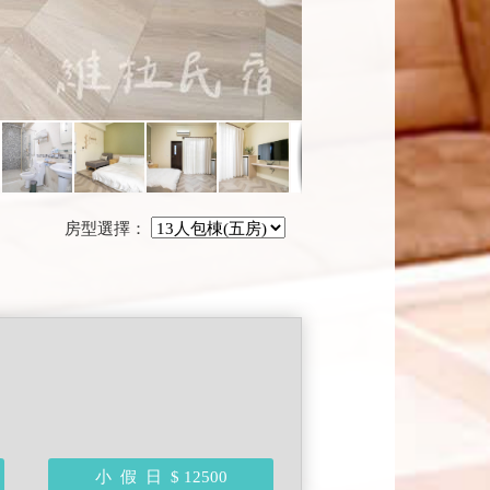
房型選擇：
小 假 日
$ 12500