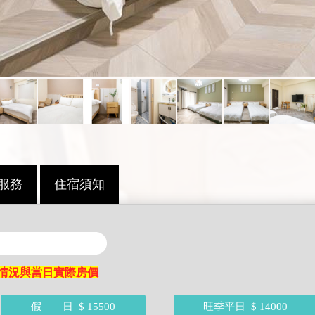
服務
住宿須知
情況與當日實際房價
假 日
$ 15500
旺季平日
$ 14000