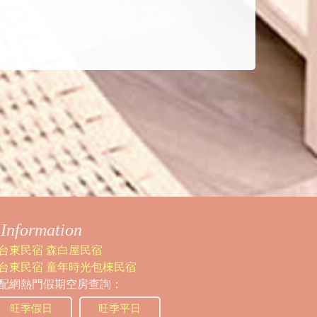
Information
台東民宿 森白屋民宿
台東民宿 童年時光包棟民宿
配網熱門假期空房查詢：
旺季假日
旺季平日