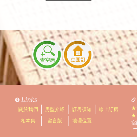
Links
★
關於我們
房型介紹
訂房須知
線上訂房
★
相本集
留言版
地理位置
宿