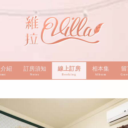
型介紹
訂房須知
線上訂房
相本集
留
oms
Notes
Booking
Album
Gue