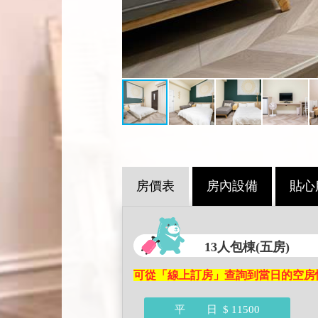
房價表
房內設備
貼心
13人包棟(五房)
可從「線上訂房」查詢到當日的空房
平 日
$ 11500