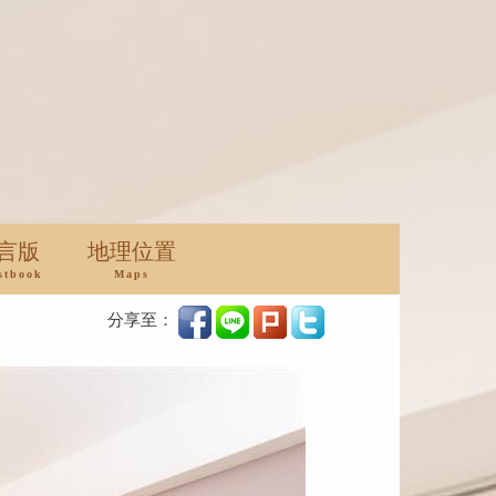
言版
地理位置
stbook
Maps
分享至：