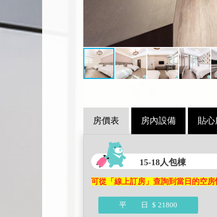
房價表
房內設備
貼心
15-18人包棟
可從「線上訂房」查詢到當日的空房
平 日
$ 21800