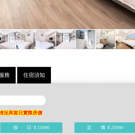
服務
住宿須知
情況與當日實際房價
假 日
$ 25000
定 價
$ 25000