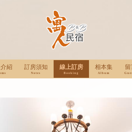
型介紹
訂房須知
線上訂房
相本集
留
oms
Notes
Booking
Album
Gue