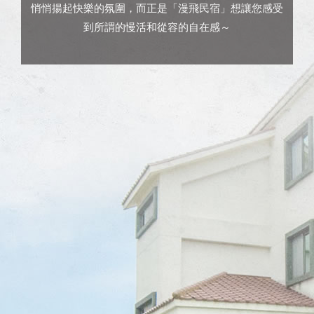
悄悄揚起快樂的氛圍，而正是「漫飛民宿」想讓您感受
到所謂的慢活和從容的自在感～