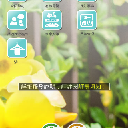
全面禁菸
有線電視
代訂票券
當地旅遊諮詢
租車資訊
門禁管理
浴巾
詳細服務說明，請參閱
訂房須知！