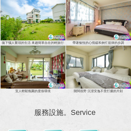
拋下惱人繁瑣的生活 來趟簡單自在的輕旅行
帶著愉悅的心情緩和匆忙規律的步調
宜人輕鬆氛圍的度假環境
開闊視野 沉浸安逸不受打擾的片刻
服務設施。Service