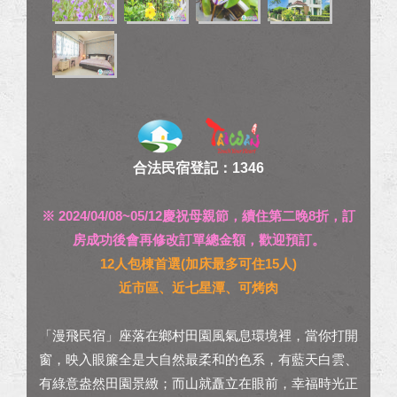
合法民宿登記：1346
※ 2024/04/08~05/12慶祝母親節，續住第二晚8折，訂
房成功後會再修改訂單總金額，歡迎預訂。
12人包棟首選(加床最多可住15人)
近市區、近七星潭、可烤肉
「漫飛民宿」座落在鄉村田園風氣息環境裡，當你打開
窗，映入眼簾全是大自然最柔和的色系，有藍天白雲、
有綠意盎然田園景緻；而山就矗立在眼前，幸福時光正