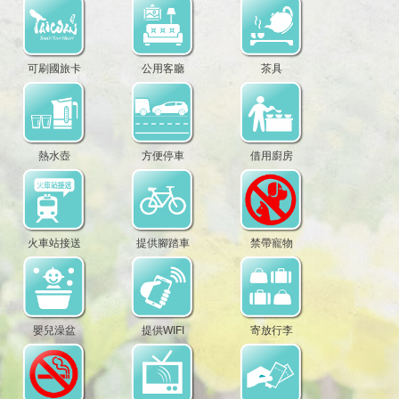
可刷國旅卡
公用客廳
茶具
熱水壺
方便停車
借用廚房
火車站接送
提供腳踏車
禁帶寵物
嬰兒澡盆
提供WIFI
寄放行李