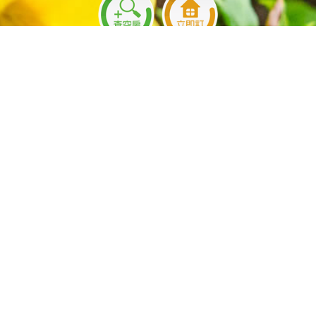
Contact
平日：09:00~18:00 (國定例假日除外)
地址：花蓮縣新城鄉佳林村佳林16之7號
Information
宿配網熱門假期空房查詢：
旺季假日
旺季平日
暑假平日
暑假假日
中秋節
教師節
國慶日
光復節
行憲紀念日
元旦假期
花蓮民宿
宿配網製作維護
Links
關於
房型
須知