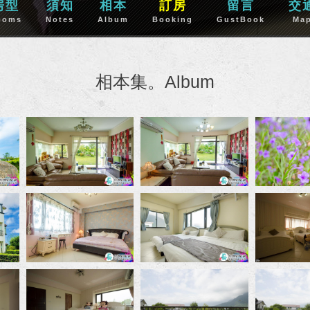
房型
須知
相本
訂房
留言
交
ooms
Notes
Album
Booking
GustBook
Ma
相本集。Album