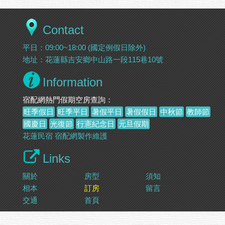
Contact
平日：09:00~18:00 (國定例假日除外)
地址：花蓮縣吉安鄉中山路一段115巷10號
Information
宿配網熱門假期空房查詢：
旺季假日
旺季平日
暑假平日
暑假假日
中秋節
教師節
國慶日
光復節
行憲紀念日
元旦假期
花蓮民宿
宿配網製作維護
Links
關於
房型
須知
相本
訂房
留言
交通
首頁