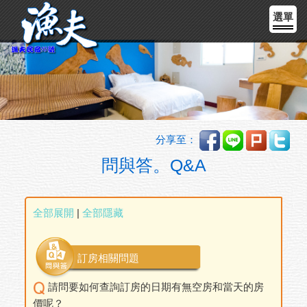
選單
分享至：
問與答。Q&A
全部展開
|
全部隱藏
訂房相關問題
請問要如何查詢訂房的日期有無空房和當天的房
價呢？