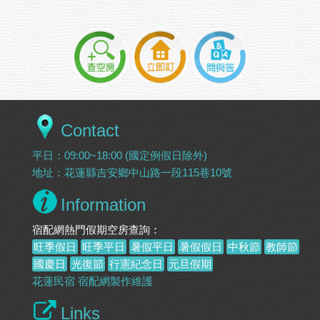
Contact
平日：09:00~18:00 (國定例假日除外)
地址：花蓮縣吉安鄉中山路一段115巷10號
Information
宿配網熱門假期空房查詢：
旺季假日
旺季平日
暑假平日
暑假假日
中秋節
教師節
國慶日
光復節
行憲紀念日
元旦假期
花蓮民宿
宿配網製作維護
Links