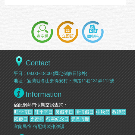
Contact
平日：09:00~18:00 (國定例假日除外)
地址：宜蘭縣冬山鄉得安村下湖路11巷131弄112號
Information
宿配網熱門假期空房查詢：
旺季假日
旺季平日
暑假平日
暑假假日
中秋節
教師節
國慶日
光復節
行憲紀念日
元旦假期
宜蘭民宿
宿配網製作維護