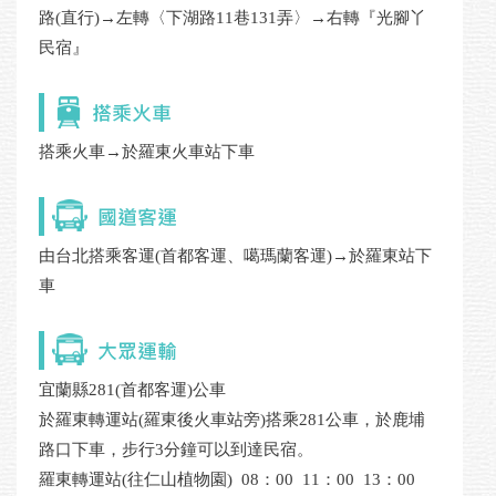
路(直行)→左轉〈下湖路11巷131弄〉→右轉『光腳丫
民宿』
搭乘火車→於羅東火車站下車
由台北搭乘客運(首都客運、噶瑪蘭客運)→於羅東站下
車
宜蘭縣281(首都客運)公車
於羅東轉運站(羅東後火車站旁)搭乘281公車，於鹿埔
路口下車，步行3分鐘可以到達民宿。
羅東轉運站(往仁山植物園) 08：00 11：00 13：00