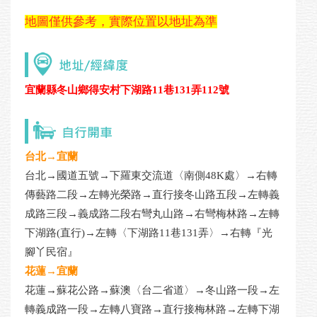
地圖僅供參考，實際位置以地址為準
宜蘭縣冬山鄉得安村下湖路11巷131弄112號
台北→宜蘭
台北→國道五號→下羅東交流道〈南側48K處〉→右轉
傳藝路二段→左轉光榮路→直行接冬山路五段→左轉義
成路三段→義成路二段右彎丸山路→右彎梅林路→左轉
下湖路(直行)→左轉〈下湖路11巷131弄〉→右轉『光
腳丫民宿』
花蓮→宜蘭
花蓮→蘇花公路→蘇澳〈台二省道〉→冬山路一段→左
轉義成路一段→左轉八寶路→直行接梅林路→左轉下湖