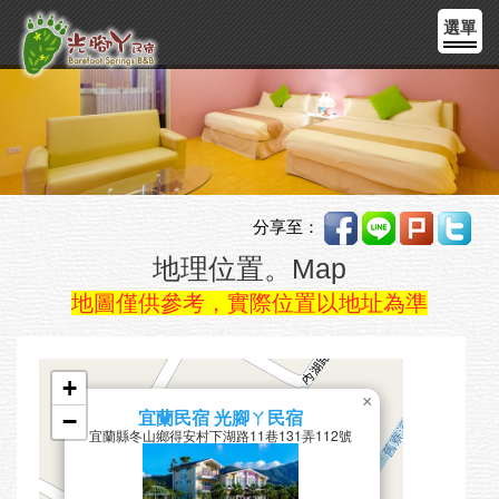
選單
分享至：
地理位置。Map
地圖僅供參考，實際位置以地址為準
+
×
−
宜蘭民宿 光腳ㄚ民宿
宜蘭縣冬山鄉得安村下湖路11巷131弄112號