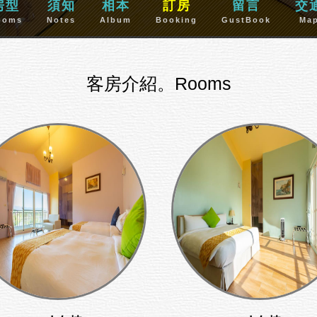
房型
須知
相本
訂房
留言
交
ooms
Notes
Album
Booking
GustBook
Ma
客房介紹。Rooms