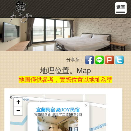
選單
分享至：
地理位置。Map
地圖僅供參考，實際位置以地址為準
+
×
−
宜蘭民宿 緒JOY民宿
宜蘭縣冬山鄉武罕二路59巷6號