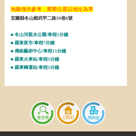
地圖僅供參考，實際位置以地址為準
宜蘭縣冬山鄉武罕二路59巷6號
■ 冬山河親水公園/車程5分鐘
■ 羅東夜市/車程7分鐘
■ 傳統藝術中心/車程15分鐘
■ 羅東火車站/車程5分鐘
■ 羅東轉運站/車程5分鐘