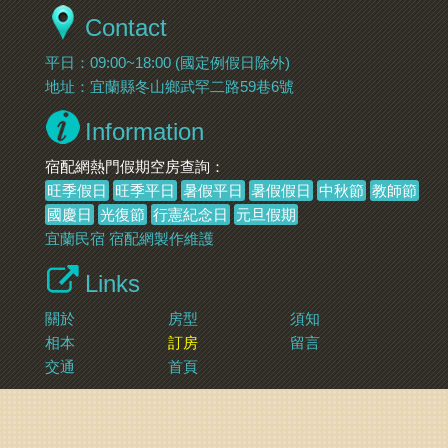
Contact
平日：09:00~18:00 (國定例假日除外)
地址：宜蘭縣冬山鄉武罕二路59巷6號
Information
宿配網熱門假期空房查詢：
旺季假日
旺季平日
暑假平日
暑假假日
中秋節
教師節
國慶日
光復節
行憲紀念日
元旦假期
宜蘭民宿
宿配網製作維護
Links
關於
房型
須知
相本
訂房
留言
交通
首頁