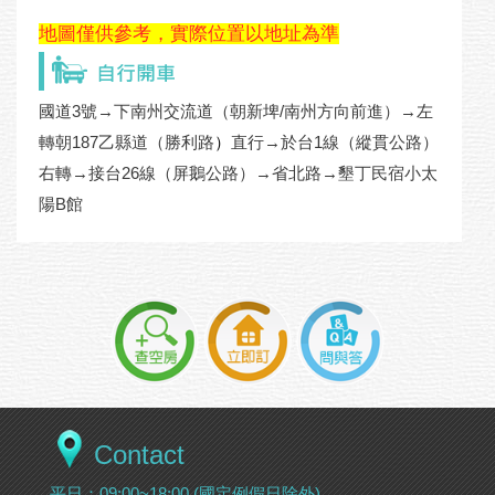
地圖僅供參考，實際位置以地址為準
國道3號→下南州交流道（朝新埤/南州方向前進）→左
轉朝187乙縣道（勝利路
）
直行→於台1線（縱貫公路）
右轉→接台26線（屏鵝公路）→省北路→墾丁民宿小太
陽B館
Contact
平日：09:00~18:00 (國定例假日除外)