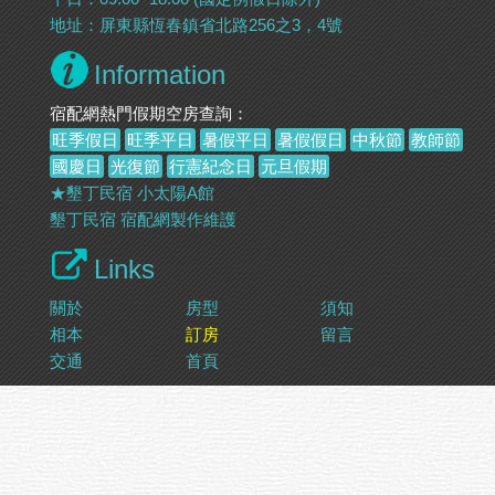
地址：屏東縣恆春鎮省北路256之3，4號
Information
宿配網熱門假期空房查詢：
旺季假日
旺季平日
暑假平日
暑假假日
中秋節
教師節
國慶日
光復節
行憲紀念日
元旦假期
★墾丁民宿 小太陽A館
墾丁民宿
宿配網製作維護
Links
關於
房型
須知
相本
訂房
留言
交通
首頁