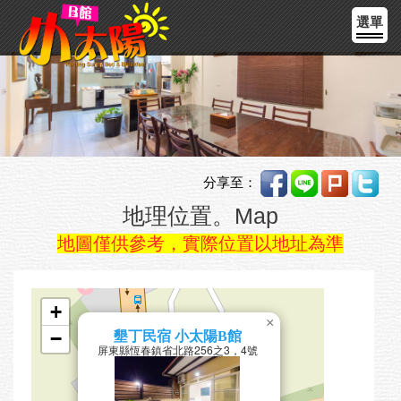
選單
分享至：
地理位置。Map
地圖僅供參考，實際位置以地址為準
+
×
−
墾丁民宿 小太陽B館
屏東縣恆春鎮省北路256之3，4號