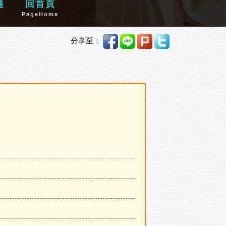
通
回首頁
p
PageHome
分享至：