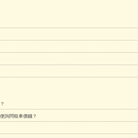
？
便詢問租車價錢？