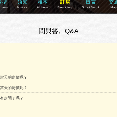
房型
須知
相本
訂房
留言
交
ooms
Notes
Album
Booking
GustBook
Ma
問與答。Q&A
當天的房價呢？
當天的房價呢？
有房間了嗎？