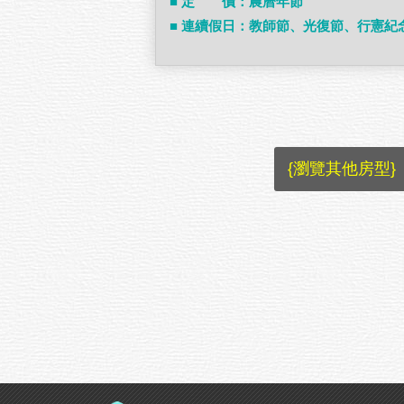
■ 定 價：農曆年節
■ 連續假日：教師節、光復節、行憲紀
{瀏覽其他房型}