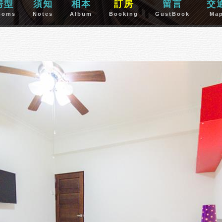
房型
須知
相本
訂房
留言
交
ooms
Notes
Album
Booking
GustBook
Ma