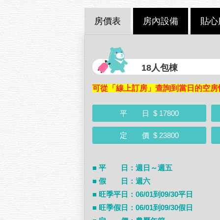
房價表
房內設備
貼心
18人包棟
可從「線上訂房」查詢到當日的空房
平 日
$ 17800
定 價
$ 23800
■ 平 日：週日～週五
■ 假 日：週六
■ 旺季平日：06/01到09/30平日
■ 旺季假日：06/01到09/30假日