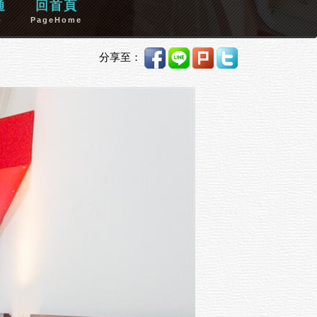
通
回首頁
p
PageHome
分享至：