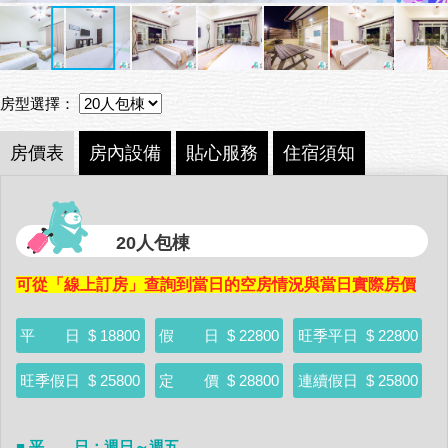
房型選擇：
房價表
房內設備
貼心服務
住宿須知
20人包棟
可從「線上訂房」查詢到當日的空房情況與當日實際房價
平 日
$ 18800
假 日
$ 22800
旺季平日
$ 22800
旺季假日
$ 25800
定 價
$ 28800
連續假日
$ 25800
■ 平 日：週日～週五