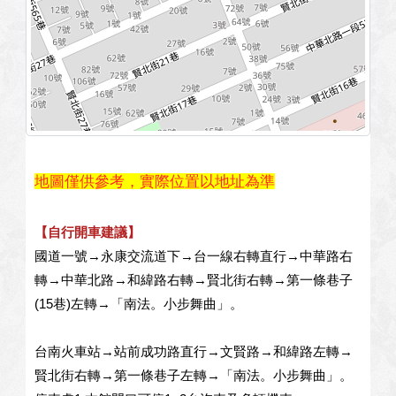
回覆：
2025/08/04 23:50:45
訪客：
蕭宇辰
主題：
詢問訂房及價格
內容：
私密留言，只有版主能看見
回覆：
地圖僅供參考，實際位置以地址為準
2025/04/22 11:52:14
訪客：
連麗君
【自行開車建議】
主題：
住房
國道一號→永康交流道下→台一線右轉直行→中華路右
內容：
私密留言，只有版主能看見
轉→中華北路→和緯路右轉→賢北街右轉→第一條巷子
回覆：
(15巷)左轉→「南法。小步舞曲」。
2024/11/21 22:35:56
訪客：
Chi
台南火車站→站前成功路直行→文賢路→和緯路左轉→
主題：
日期價錢
賢北街右轉→第一條巷子左轉→「南法。小步舞曲」。