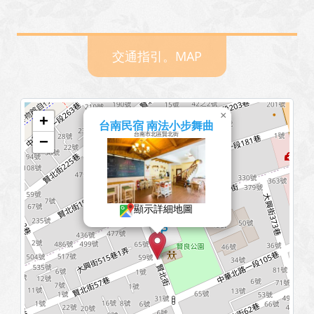
2025/08/26 08:02:41
訪客：
房苡軒
主題：
12/20包棟價格
交通指引。MAP
內容：
私密留言，只有版主能看見
回覆：
×
2025/08/07 06:52:34
+
台南民宿 南法小步舞曲
訪客：
陳建宏
台南市北區賢北街
−
主題：
是否有空房
內容：
私密留言，只有版主能看見
回覆：
顯示詳細地圖
2025/08/04 23:50:52
訪客：
蕭宇辰
主題：
詢問訂房及價格
內容：
詢問8/22~8/24 三天兩夜 兩人房 是否還有
房間，價格是多少