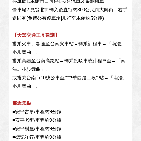
內容：
請問 2025\01\25~2025\01\27 兩大兩小
停車處1.本館門口可停1~2台汽車及多輛機車
（一個7歲 一個1歲
停車場2.見賢北街轉入後直行約300公尺到大興街口右手
301小牛牧場 費用是多少呢？還有空房
邊即有[免費公有停車場]步行至本館約5分鐘)
嗎？
回覆：
【大眾交通工具建議】
搭乘火車、客運至台南火車站→轉乘計程車→「南法。
2024/05/12 20:24:56
小步舞曲」。
訪客：
雲小姐
搭乘高鐵至台南高鐵站→轉乘接駁車或計程車至→「南
主題：
我要入住6／8
法。小步舞曲」。
內容：
私密留言，只有版主能看見
或搭乘台南市10號公車至""中華西路二段""站→「南法。
回覆：
小步舞曲」。
2024/04/21 16:22:20
鄰近景點
訪客：
葉小姐
■安平古堡/車程約9分鐘
主題：
6/8入住，包棟.
■安平老街/車程約9分鐘
內容：
私密留言，只有版主能看見
■安平樹屋/車程約9分鐘
回覆：
■德記洋行/車程約9分鐘