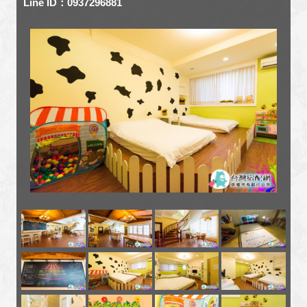
Line ID：0937296881