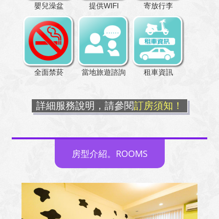
嬰兒澡盆
提供WIFI
寄放行李
全面禁菸
當地旅遊諮詢
租車資訊
詳細服務說明，請參閱
訂房須知！
房型介紹。ROOMS