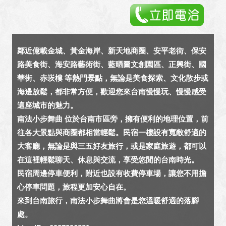
鄰近億載金城、黃金海岸、新天地商圈、安平老街、保安
路美食街、海安路藝術街、藍晒圖文創園區、正興街、國
華街、赤崁樓 等熱門景點，無論是美食探索、文化散步或
海邊放鬆，都非常方便，歡迎您來台南慢慢玩、慢慢感受
這座城市的魅力。
南法小步舞曲 位於台南市區旁，擁有便利的地理位置，前
往各大景點與商圈都相當輕鬆。民宿一樓設有寬敞舒適的
大客廳，無論是與三五好友旅行，或是家庭旅遊，都可以
在這裡輕鬆聊天、休息與交流，享受悠閒的台南時光。
民宿周邊停車便利，附近也設有收費停車場，讓您不用擔
心停車問題，旅程更加安心自在。
來到台南旅行，南法小步舞曲將會是您溫暖舒適的落腳
處。