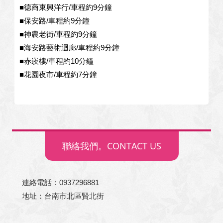
■德商東興洋行/車程約9分鐘
2024/04/20 22:18:26
■保安路/車程約9分鐘
訪客：
趙預姐
■神農老街/車程約9分鐘
主題：
3人房
■海安路藝術迴廊/車程約9分鐘
內容：
是5/20入住，5/24退房，正確呀！
■赤崁樓/車程約10分鐘
■花園夜市/車程約7分鐘
優惠5800是3人房，5日4夜，總金額（台
幣）嗎？
回覆：
2024/04/20 22:17:59
訪客：
趙預姐
聯絡我們。CONTACT US
主題：
3人房
內容：
私密留言，只有版主能看見
連絡電話：
回覆：
0937296881
地址：台南市北區賢北街
2024/04/20 16:22:24
訪客：
趙小姐