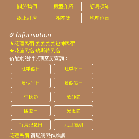
關於我們
房型介紹
訂房須知
線上訂房
相本集
地理位置
Information
★花蓮民宿 姜姜姜姜包棟民宿
★花蓮民宿 瑞斯特民宿
宿配網熱門假期空房查詢：
旺季假日
旺季平日
暑假平日
暑假假日
中秋節
教師節
國慶日
光復節
行憲紀念日
元旦假期
花蓮民宿
宿配網製作維護