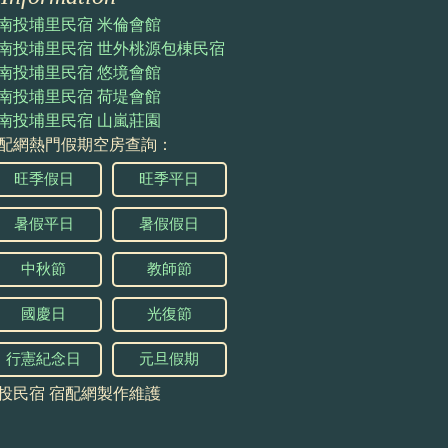
南投埔里民宿 米倫會館
南投埔里民宿 世外桃源包棟民宿
南投埔里民宿 悠境會館
南投埔里民宿 荷堤會館
南投埔里民宿 山嵐莊園
配網熱門假期空房查詢：
旺季假日
旺季平日
暑假平日
暑假假日
中秋節
教師節
國慶日
光復節
行憲紀念日
元旦假期
投民宿
宿配網製作維護