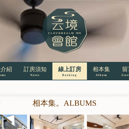
型介紹
訂房須知
線上訂房
相本集
留
oms
Notes
Booking
Album
Gue
相本集。ALBUMS