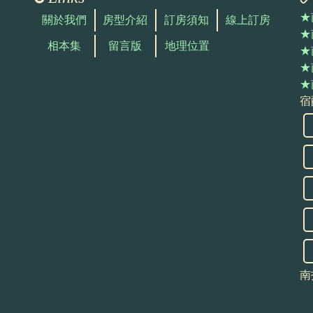
★
關於我們
房型介紹
訂房須知
線上訂房
★
相本集
留言版
地理位置
★
★
★
宿
南