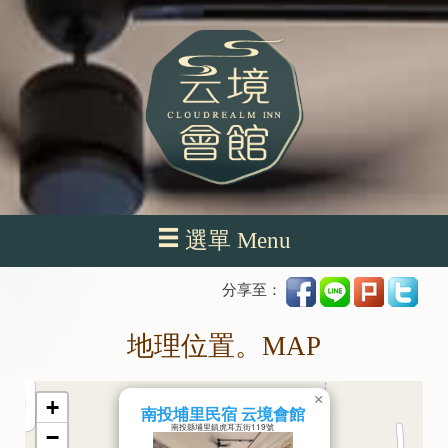
選單 Menu
分享至：
地理位置。MAP
×
+
南投埔里民宿 云境會館
南投縣埔里鎮虎耳五街119號
−