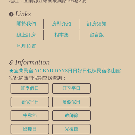
地址：宜蘭縣五結鄉成興路103巷2號
Links
關於我們
房型介紹
訂房須知
線上訂房
相本集
留言版
地理位置
Information
★宜蘭民宿 NO BAD DAYS日日好日包棟民宿冬山館
宿配網熱門假期空房查詢：
旺季假日
旺季平日
暑假平日
暑假假日
中秋節
教師節
國慶日
光復節