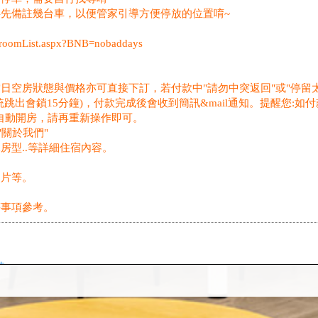
先備註幾台車，以便管家引導方便停放的位置唷~
2/roomList.aspx?BNB=nobaddays
日空房狀態與價格亦可直接下訂，若付款中"請勿中突返回"或"停留太
跳出會鎖15分鐘)，付款完成後會收到簡訊&mail通知。提醒您:如
會自動開房，請再重新操作即可。
"關於我們"
房型..等詳細住宿內容。
照片等。
等事項參考。
棟
看見
。