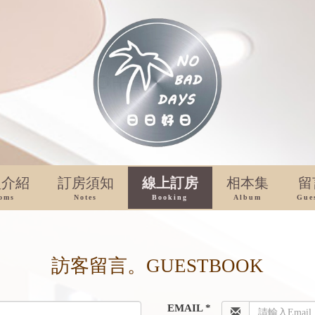
型介紹
訂房須知
線上訂房
相本集
留
oms
Notes
Booking
Album
Gue
訪客留言。GUESTBOOK
EMAIL *