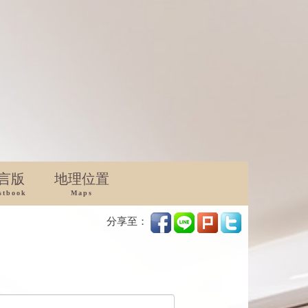
言版
地理位置
stbook
Maps
分享至：