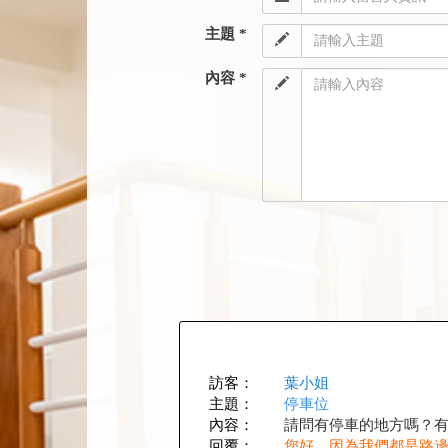
主題 *
內容 *
訪客：
葉小姐
主題：
停車位
內容：
請問有停車的地方嗎？有
回覆：
您好，因為我們都是路邊