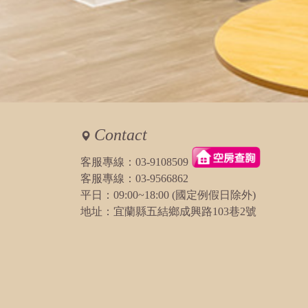
訪客：
Angela
主題：
詢問設備
內容：
私密留言，只有版主能
回覆：
有噢
訪客：
吳詩雯
主題：
5/2-5/3 一晚 11人包棟
Contact
內容：
私密留言，只有版主能
回覆：
您好，5/2當天已經有
客服專線：
03-9108509
客服專線：
03-9566862
平日：09:00~18:00 (國定例假日除外)
訪客：
橘
主題：
6人包棟
地址：宜蘭縣五結鄉成興路103巷2號
內容：
私密留言，只有版主能
回覆：
您好，當天已經客滿了
訪客：
Sammi
主題：
12人包棟，星期六