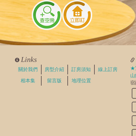
看見
Links
看見
他組旅客預訂了喔
★
關於我們
房型介紹
訂房須知
線上訂房
山
相本集
留言版
地理位置
宿
看見
哦