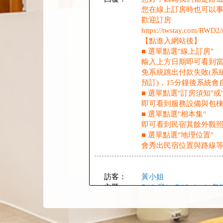
您在線上訂房時也可以事
歡迎訂房
https://twstay.com/RWD
【點進入網站後】
■ 選單點選"線上訂房"
輸入上方日期即可看到當
免系統跳出付款失敗(系統
預訂)，15分鐘後系統
■ 選單點選"訂房須知"或
即可看到服務設備與包棟
■ 選單點選"相本集"
即可看到民宿其餘外觀
■ 選單點選"地理位置"
會秀出民宿位置與路線
訪客：
黃小姐
主題：
7/12(日）-7/13（一）包
內容：
私密留言，只有版主能
回覆：
好的，民宿已看到訂單