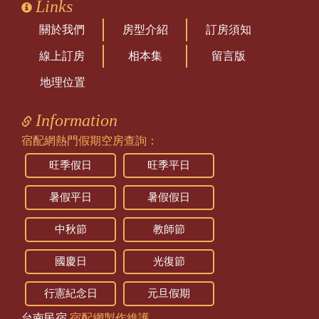
Links
關於我們
房型介紹
訂房須知
線上訂房
相本集
留言版
地理位置
Information
宿配網熱門假期空房查詢：
旺季假日
旺季平日
暑假平日
暑假假日
中秋節
教師節
國慶日
光復節
行憲紀念日
元旦假期
台南民宿
宿配網製作維護