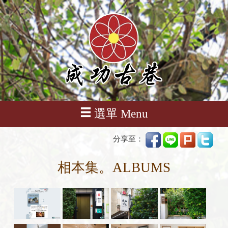
選單 Menu
分享至：
相本集。ALBUMS