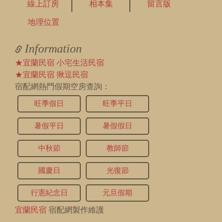
線上訂房
相本集
留言版
地理位置
Information
★宜蘭民宿 小宅生活民宿
★宜蘭民宿 揪逗民宿
宿配網熱門假期空房查詢：
旺季假日
旺季平日
暑假平日
暑假假日
中秋節
教師節
國慶日
光復節
行憲紀念日
元旦假期
宜蘭民宿
宿配網製作維護