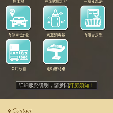
飲水機
充氣式戲水池
一樓孝親房
有停車位(場)
奶瓶消毒鍋
有陽台房型
公用冰箱
電動麻將桌
詳細服務說明，請參閱
訂房須知！
Contact