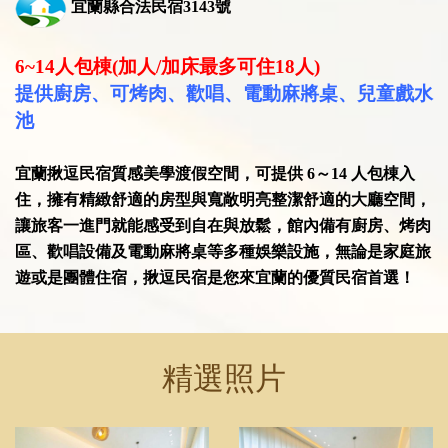
宜蘭縣合法民宿3143號
6~14
人包棟(加人/加床最多可住18人)
提供廚房、可烤肉、歡唱、電動麻將桌、兒童戲水
池
宜蘭揪逗民宿質感美學渡假空間，
可提供 6～14 人包棟入
住
，
擁有精緻舒適的房型與寬敞明亮整潔舒適的大廳空間，
讓旅客一進門就能感受到自在與放鬆，館內備有廚房、烤肉
區、歡唱設備及電動麻將桌等多種娛樂設施，
無論是家庭旅
遊或是團體住宿，揪逗民宿是您來宜蘭的優質民宿首選！
精選照片