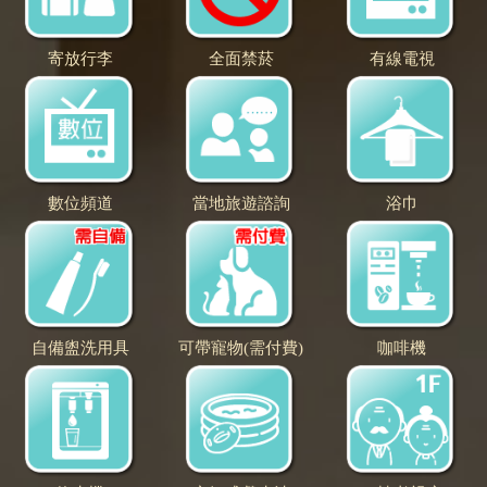
寄放行李
全面禁菸
有線電視
數位頻道
當地旅遊諮詢
浴巾
自備盥洗用具
可帶寵物(需付費)
咖啡機