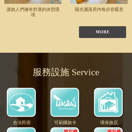
讓旅人們擁有舒適的休憩環
陽光灑落房內每步皆暖意
境
MORE
服務設施 Service
合法民宿
可刷國旅卡
環保旅店