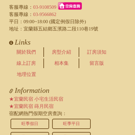
客服專線：
03-9108509
客服專線：
03-9566862
平日：09:00~18:00 (國定例假日除外)
地址：宜蘭縣五結鄉五濱路二段110巷19號
Links
關於我們
房型介紹
訂房須知
線上訂房
相本集
留言版
地理位置
Information
★宜蘭民宿 小宅生活民宿
★宜蘭民宿 蒔月民宿
宿配網熱門假期空房查詢：
旺季假日
旺季平日