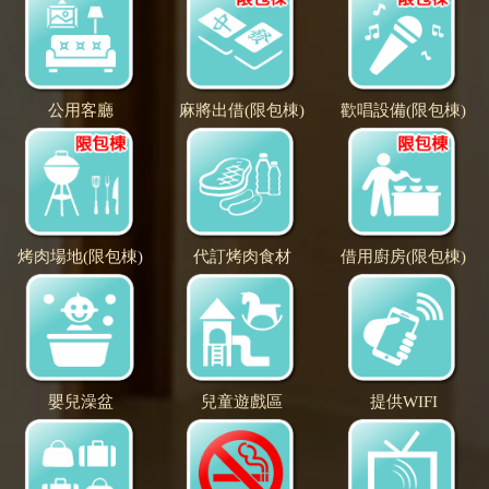
公用客廳
麻將出借(限包棟)
歡唱設備(限包棟)
烤肉場地(限包棟)
代訂烤肉食材
借用廚房(限包棟)
嬰兒澡盆
兒童遊戲區
提供WIFI