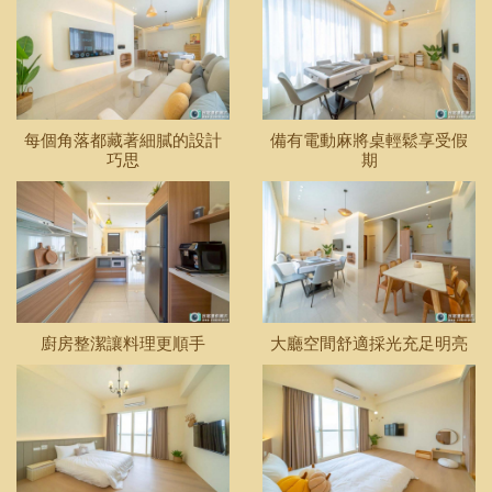
每個角落都藏著細膩的設計
備有電動麻將桌輕鬆享受假
巧思
期
廚房整潔讓料理更順手
大廳空間舒適採光充足明亮