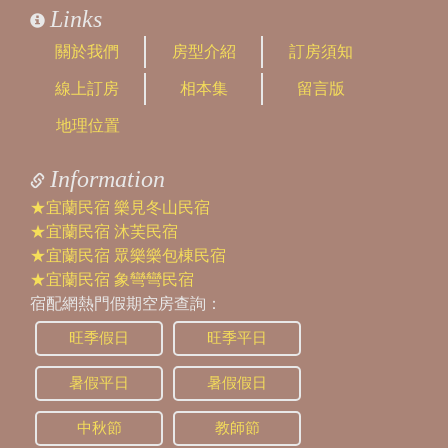
Links
關於我們
房型介紹
訂房須知
線上訂房
相本集
留言版
地理位置
Information
★宜蘭民宿 樂見冬山民宿
★宜蘭民宿 沐芙民宿
★宜蘭民宿 眾樂樂包棟民宿
★宜蘭民宿 象彎彎民宿
宿配網熱門假期空房查詢：
旺季假日
旺季平日
暑假平日
暑假假日
中秋節
教師節