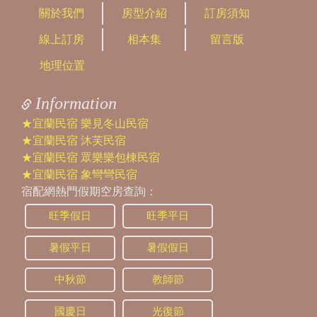
2023/10/20 21:10:46
關於我們
房型介紹
訂房須知
訪客：
黃浩瑋
線上訂房
相本集
留言版
主題：
詢問包棟
內容：
想請問週六是沒有接客的意思嗎？
地理位置
回覆：
您好，週六都客滿了哦
Information
★宜蘭民宿 樂見冬山民宿
★宜蘭民宿 沐芙民宿
★宜蘭民宿 眾樂樂包棟民宿
★宜蘭民宿 象彎彎民宿
宿配網熱門假期空房查詢：
旺季假日
旺季平日
暑假平日
暑假假日
中秋節
教師節
國慶日
光復節