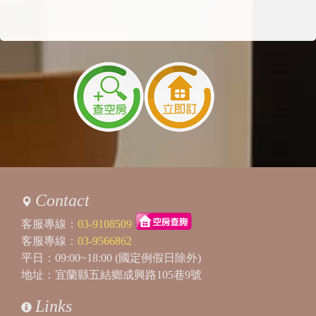
回覆：
包棟不會收押金，但使用烤肉區或廚房，再麻
煩用完幫我們整理歸位哦
2025/06/04 20:03:13
訪客：
Nikki
主題：
包棟
內容：
請問有停車的地方嗎？有的話可停幾台車
回覆：
您好，提供專屬車位，可以停四台
2025/03/19 21:04:06
訪客：
林小姐
主題：
暑假包棟
內容：
私密留言，只有版主能看見
回覆：
您好，暑假週六已經都客滿了喔
Contact
2024/04/19 19:30:34
客服專線：
03-9108509
訪客：
蔡欣晏
客服專線：
03-9566862
主題：
住宿問題
平日：09:00~18:00 (國定例假日除外)
內容：
私密留言，只有版主能看見
地址：宜蘭縣五結鄉成興路105巷9號
回覆：
對哦，包棟才有提供，那會建議下訂12人包
棟，如果13人入住再加床
Links