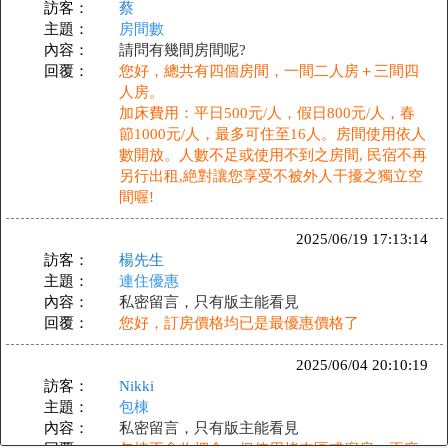
訪客：
蔡
主題：
房間數
內容：
請問有幾間房間呢?
回覆：
您好，總共有四個房間，一間二人房＋三間四
人房。
加床費用：平日500元/人，假日800元/人，春
節1000元/人，最多可住至16人。房間使用依人
數開放。人數不足或使用不到之房間, 民宿不再
另行出租,絶對讓您享受不被外人干擾之獨立空
間喔!
2025/06/19 17:13:14
訪客：
楊先生
主題：
連住優惠
內容：
私密留言，只有版主能看見
回覆：
您好，訂房價格均已是最優惠價格了
2025/06/04 20:10:19
訪客：
Nikki
主題：
包棟
內容：
私密留言，只有版主能看見