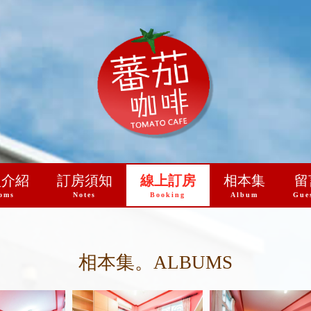
型介紹
訂房須知
線上訂房
相本集
留
oms
Notes
Booking
Album
Gue
相本集。ALBUMS