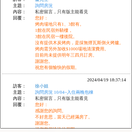
主題：
詢問房況
內容：
私密留言，只有版主能看見
回覆：
您好：
烤肉場地只有1、3館有。
1館在民宿外騎樓，
3館在民宿一樓後院。
沒有提供木炭烤肉，是採無煙瓦斯側火烤爐。
烤肉需另外加收$1000場地清潔費用。
目前尚未提供明年三四月訂房。
謝謝您。
祝您有個愉快的假期。
2024/04/19 18:37:14
訪客：
徐小姐
主題：
詢問房況 10/04~入住兩晚包棟
內容：
私密留言，只有版主能看見
回覆：
您好：
感謝您的詢問。
不好意思，當天已經滿房了。
謝謝您。
祝您有個愉快的假期。