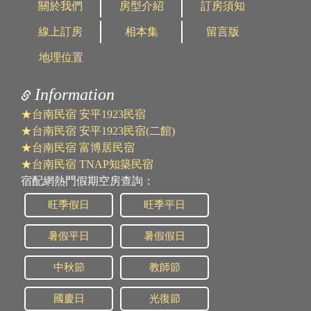
關於我們
房型介紹
訂房須知
線上訂房
相本集
留言版
地理位置
Information
★台南民宿 安平1923民宿
★台南民宿 安平1923民宿(二館)
★台南民宿 富博居民宿
★台南民宿 TNAP知築民宿
宿配網熱門假期空房查詢：
旺季假日
旺季平日
暑假平日
暑假假日
中秋節
教師節
國慶日
光復節