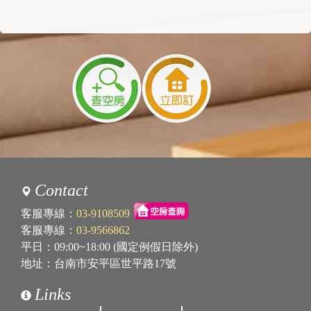
2023/12/27 11:32:10
訪客：
閻欣琳
主題：
詢問訂房資訊
內容：
私密留言，只有版主能看見
回覆：
您好，感謝您本次預訂，住宿疑問可透過付款
成功通知信件，或另有再傳mail讓您可確認相
關住宿細節，謝謝您。
2023/11/08 11:38:49
訪客：
小林
主題：
詢問空房
內容：
私密留言，只有版主能看見
Contact
回覆：
不好意思，當天已經滿房。
謝謝您。
客服專線：
03-9108509
客服專線：
03-9566862
平日：09:00~18:00 (國定例假日除外)
地址：台南市安平區世平路17號
Links