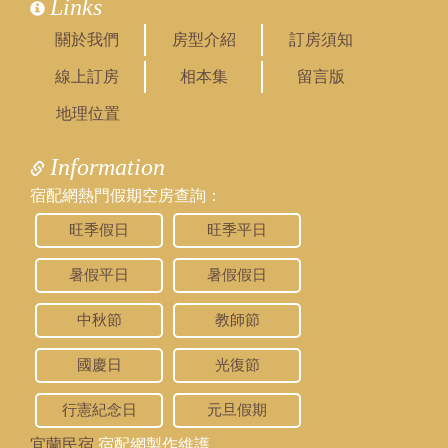
Links
關於我們
房型介紹
訂房須知
線上訂房
相本集
留言版
地理位置
Information
宿配網熱門假期空房查詢：
旺季假日
旺季平日
暑假平日
暑假假日
中秋節
教師節
國慶日
光復節
行憲紀念日
元旦假期
宜蘭民宿
宿配網製作維護