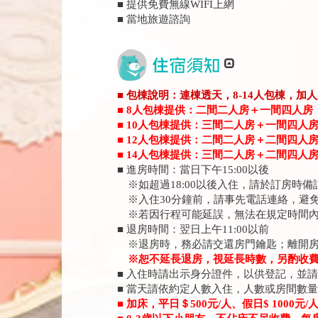
■ 提供免費無線WIFI上網
■ 當地旅遊諮詢
■ 包棟說明：連棟透天，8-14人包棟，加
■ 8人包棟提供：二間二人房＋一間四人房
■ 10人包棟提供：三間二人房＋一間四人
■ 12人包棟提供：二間二人房＋二間四人
■ 14人包棟提供：三間二人房＋二間四人
■ 進房時間：當日下午15:00以後
※如超過18:00以後入住，請於訂房時
※入住30分鐘前，請事先電話連絡，避
※若因行程可能延誤，無法在規定時間內
■ 退房時間：翌日上午11:00以前
※退房時，務必請交還房門鑰匙；離開房
※
恕不延長退房，視延長時數，另酌收
■ 入住時請出示身分證件，以供登記，並
■ 當天請依約定人數入住，人數或房間數
■ 加床，平日＄500元/人、假日$ 1000元/