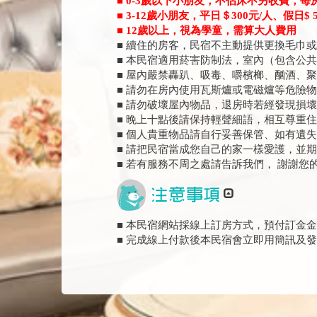
■ 0-3歲以下小朋友，不佔床不另收費，每
■ 3-12歲小朋友，平日＄300元/人、假日$ 
■ 12歲以上，視為學童，需算大人費用
■ 續住的房客，民宿不主動提供更換毛巾
■ 本民宿適用菸害防制法，室內（包含公
■ 屋內嚴禁轟趴、吸毒、嚼檳榔、酗酒、
■ 請勿在房內使用瓦斯爐或電磁爐等危險
■ 請勿破壞屋內物品，退房時若經發現損
■ 晚上十點後請保持輕聲細語，相互尊重
■ 個人貴重物品請自行妥善保管、如有遺
■ 請把民宿當成您自己的家一樣愛護，並
■ 若有服務不周之處請告訴我們， 謝謝您
■ 本民宿網站採線上訂房方式，預付訂金金
■ 完成線上付款後本民宿會立即用簡訊及發m