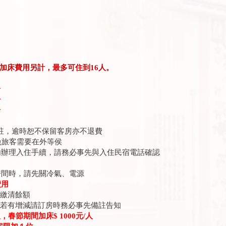
人加床費用另計，最多可住到16人。
房
房
房
備註，逾時恕不保留客房亦不退費
免旅客需要在外等侯
辦理入住手續，請務必事先與入住民宿電話確認
間時，請先關冷氣、電源
費用
請繳清餘額
量若有增減請訂房時務必事先備註告知
人，春節期間加床$ 1000元/人