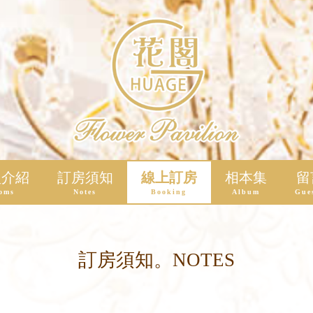
型介紹
訂房須知
線上訂房
相本集
留
oms
Notes
Booking
Album
Gue
訂房須知。NOTES