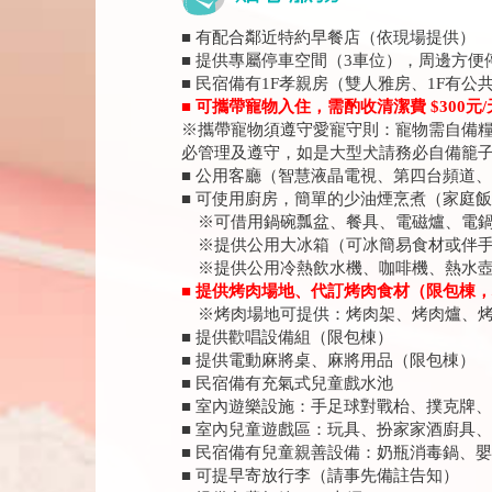
■ 有配合鄰近特約早餐店（依現場提供）
■ 提供專屬停車空間（3車位），周邊方便
■ 民宿備有1F孝親房（雙人雅房、1F有公
■ 可攜帶寵物入住，需酌收清潔費 $300元/
※攜帶寵物須遵守愛寵守則：寵物需自備
必管理及遵守，如是大型犬請務必自備籠
■ 公用客廳（智慧液晶電視、第四台頻道、M
■ 可使用廚房，簡單的少油煙烹煮（家庭
※可借用鍋碗瓢盆、餐具、電磁爐、電鍋
※提供公用大冰箱（可冰簡易食材或伴手
※提供公用冷熱飲水機、咖啡機、熱水壺
■ 提供烤肉場地、代訂烤肉食材（限包棟，場
※烤肉場地可提供：烤肉架、烤肉爐、烤肉
■ 提供歡唱設備組（限包棟）
■ 提供電動麻將桌、麻將用品（限包棟）
■ 民宿備有充氣式兒童戲水池
■ 室內遊樂設施：手足球對戰枱、撲克牌
■ 室內兒童遊戲區：玩具、扮家家酒廚具
■ 民宿備有兒童親善設備：奶瓶消毒鍋、
■ 可提早寄放行李（請事先備註告知）