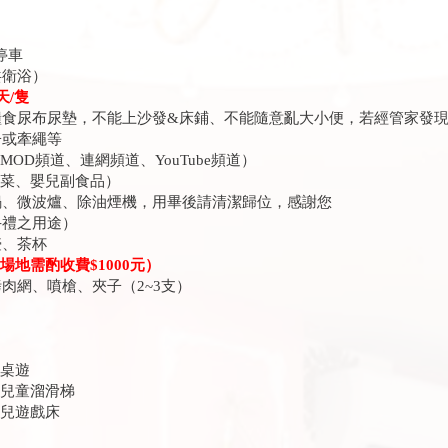
停車
共衛浴）
天/隻
糧食尿布尿墊，不能上沙發&床鋪、不能隨意亂大小便，若經管家發
子或牽繩等
OD頻道、連網頻道、YouTube頻道）
飯菜、嬰兒副食品）
、微波爐、除油煙機，用畢後請清潔歸位，感謝您
禮之用途）
、茶杯
地需酌收費$1000元）
網、噴槍、夾子（2~3支）
、桌遊
、兒童溜滑梯
嬰兒遊戲床