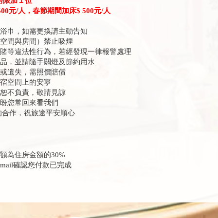
房限加１位
500元/人，春節期間加床$ 500元/人
或浴巾，如需更換請主動告知
共空間與房間）禁止吸煙
聚賭等違法性行為，若經發現一律報警處理
物品，並請隨手關燈及節約用水
壞或遺失，需照價賠償
住宿空間上的安寧
失恕不負責，敬請見諒
期盼您常回來看我們
的合作，祝旅途平安順心
額為住房金額的30%
ail確認您付款已完成