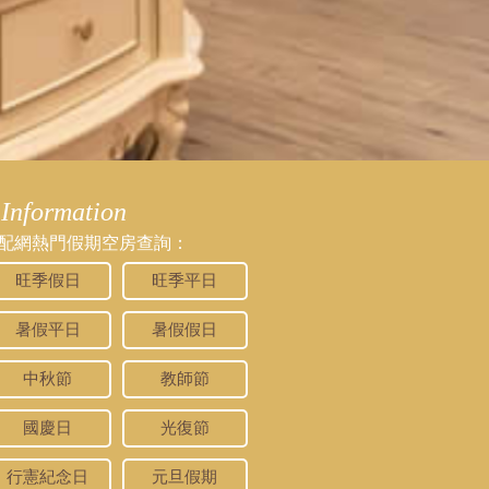
Information
配網熱門假期空房查詢：
旺季假日
旺季平日
暑假平日
暑假假日
中秋節
教師節
國慶日
光復節
行憲紀念日
元旦假期