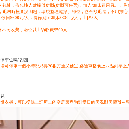
0人包棟，依包棟人數提供房型(房型可任選)，加人/加床費用另計，最
00元，退房時檢查沒問題，環境整理乾淨、歸位，會全額退還，不用擔心
人、假日$600元/人，春節期間加床$800元/人，上限5人
床不另收費，兩位以上須收費$500元
停車位嗎?謝謝
場可停車一個小時都只要20很方邊又便宜 路邊車格晚上八點到早上
看見
及烘衣機，可以從線上訂房上的空房表查詢到當日的房況跟房價哦～
邊住宿能不能開報價單跟收據呢?