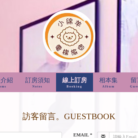
型介紹
訂房須知
線上訂房
相本集
留
oms
Notes
Booking
Album
Gue
訪客留言。GUESTBOOK
EMAIL *