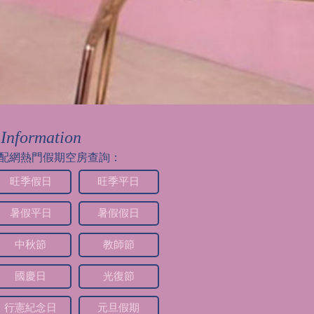
Information
配網熱門假期空房查詢：
旺季假日
旺季平日
暑假平日
暑假假日
中秋節
教師節
國慶日
光復節
行憲紀念日
元旦假期