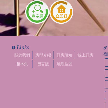
看見
Links
宿
關於我們
房型介紹
訂房須知
線上訂房
相本集
留言版
地理位置