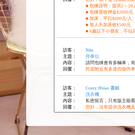
■ 包棟說明：提供2～2
■ 包棟需收押金$20
■ 加床，平日$600元/
■ 加人不加床收$500元
■ 6歲以下小朋友，不佔
訪客：
Nita
主題：
停車位
內容：
請問包棟會有多輛車，有
回覆：
民宿附近有多達四個停車
訪客：
Corey Hsiao 蕭銘
主題：
洗衣機
內容：
私密留言，只有版主能
回覆：
您好，沒有提供洗衣機
訪客：
張哲愷
主題：
請問老闆，我們如果在這